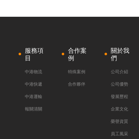
服務項
合作案
關於我
目
例
們
中港物流
特殊案例
公司介紹
中港快遞
合作夥伴
公司優勢
中港運輸
發展歷程
報關清關
企業文化
榮譽資質
員工風采