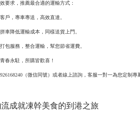
效要求，推薦最合適的運輸方式：
客戶，專車專送，高效直達。
拼車降低運輸成本，同樣送貨上門。
打包服務，整合運輸，幫您節省運費。
青春永駐，所購皆歡喜！
8926168240（微信同號）或者線上諮詢，客服一對一為您定制
物流成就凍幹美食的到港之旅