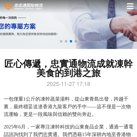
匠心傳遞，忠實通物流成就凍幹
美食的到港之旅
2025-11-27 17:18
一包僅重1公斤的凍幹蔬菜湯料，從山東青島出發，跨越千
裏，最終穩妥送達香港九龍客戶的手中——這不僅是一次物
流運輸，更是一段風味與信賴的雙向奔赴。
2025年6月，一家專注凍幹科技的山東食品企業，通過一通電
話諮詢找到了我們
忠實通。我們憑藉15年深耕內地至香港物