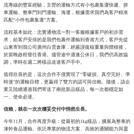
流專線的豐富經驗，主營的運輸方式有小包裹集運快遞、拼
車運輸、整車門到門
運輸、海運，根據需求我們
為客戶精准
匹配“小件包裹集運”方案。
流程基本如此：忠實通物流一對一客服根據客戶的初步需
求，給客戶安排的是我們包裹件運輸到香港方式，客戶先從
山東寄到我公司廣州白雲倉庫，經嚴謹復核重量與體積後，
於當晚啟程發往香港。儘管途中適逢公休日，我們仍高效協
調，準時在週二將樣品送達客戶手中。
值得欣喜的是，這次合作不僅實現了“零破損、真空完好、準
時達”的運輸目標，更贏得了雙方的認可與信賴。隨後，該企
業又陸續通過我們寄送了兩批新品樣品，每一次都穩定如
一、使命必達。
信賴，
就
在一次次穩妥交付中悄然生長。
今年11月，合作再度升級
：
從最初的1kg樣品，擴展為整車的
凍幹食品運輸。依託專業的物流方案、高效的通關能力與靈