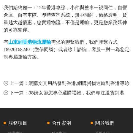
我們始終如一
：15年香港專線，小件與整車一視同仁
，自營
倉庫、自有車隊、即時查詢系統，無中間商，價格透明，貨
量越大越優惠，忠實通物流，不僅是運輸，更是您業務延伸
的可靠夥伴。
有
山東到香港物流運輸
需求的聯繫我們，
我們聯繫方式
18926168240
（微信同號）或者線上諮詢，客服一對一為您定
制專屬運輸方案。
上一篇：網購文具用品發到香港,網購貨物運輸到香港專線
下一篇：38婦女節您專心選購禮物，我們專注送貨到港
服務項目
合作案例
關於我們
中港物流
特殊案例
公司介紹