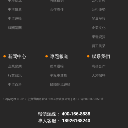
中港快遞
合作夥伴
公司優勢
中港運輸
發展歷程
報關清關
企業文化
榮譽資質
員工風采
新聞中心
專題報道
聯系我們
企業動態
整車運輸
商務合作
行業資訊
平板車運輸
人才招聘
中港百科
國際物流運輸
Copyright © 2012 忠實通國際貨運代理有限責任公司 |
粵ICP備2020079053號
報價熱線：
400-166-8688
專人客服：
18926168240